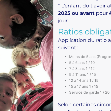
* L’enfant doit avoir a
2025 ou avant
pour ê
jour.
Ratios obliga
Application du ratio 
suivant :
Moins de 5 ans (Progra
5 à 6 ans 1 / 10
7 à 8 ans 1 / 12
9 à 11 ans 1 / 15
12 à 14 ans 1 / 15
15 à 17 ans 1 / 15
Service de garde 1 / 20
Selon certaines circo