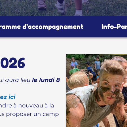
ramme d’accompagnement
Info-Pa
2026
i aura lieu
le lundi 8
ez ici
oindre à nouveau à la
ous proposer un camp