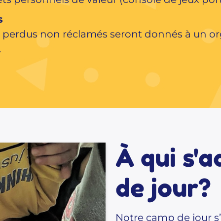
s
ts perdus non réclamés seront donnés à un o
.
À qui s'
de jour?
Notre camp de jour s’