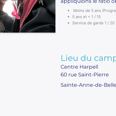
appliquions le ratio ob
Moins de 5 ans (Progra
5 ans et + 1 / 15
Service de garde 1 / 20
Lieu du camp
Centre Harpell
60 rue Saint-Pierre
Sainte-Anne-de-Bell