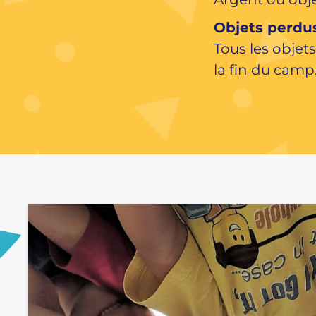
Objets perdu
Tous les obje
la fin du camp