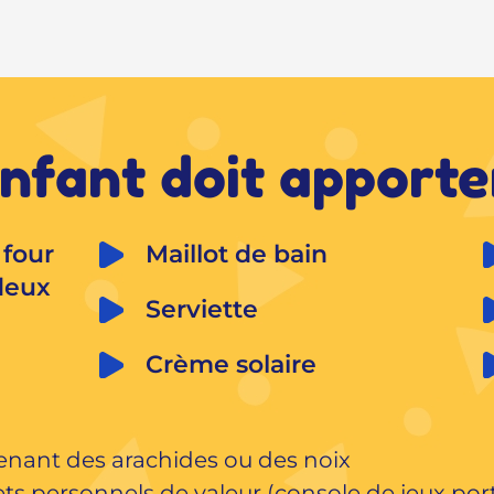
nfant doit apporter
four 
Maillot de bain
deux 
Serviette
Crème solaire
enant des arachides ou des noix
ts personnels de valeur (console de jeux port