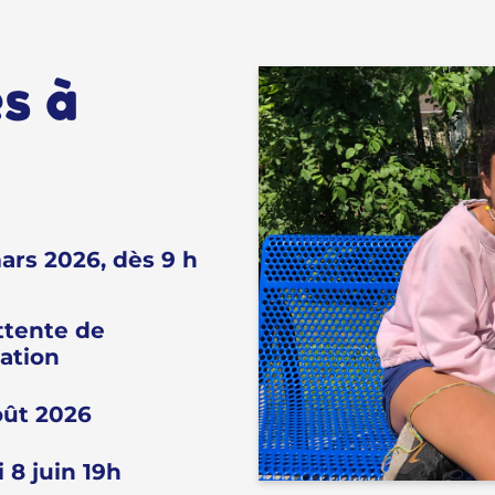
s à
ars 2026, dès 9 h
ttente de
dation
oût 2026
 8 juin 19h