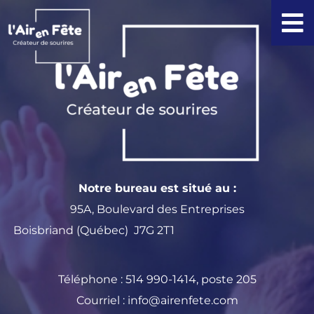
Faq
Aller
au
contenu
Notre bureau est situé au :
95A, Boulevard des Entreprises
Boisbriand (Québec) J7G 2T1
Téléphone :
514 990-1414
, poste 205
Courriel :
info@airenfete.com