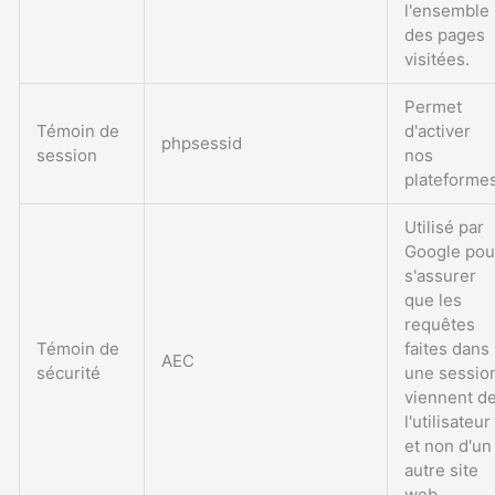
l'ensemble
des pages
visitées.
Permet
Témoin de
d'activer
phpsessid
session
nos
plateforme
Utilisé par
Google pou
s'assurer
que les
requêtes
Témoin de
faites dans
AEC
sécurité
une sessio
viennent d
l'utilisateur
et non d'un
autre site
web.